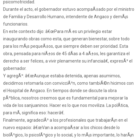
psicomotricidad.
Durante el acto, el gobernador estuvo acompaÃ±ado por el ministro
de Familia y Desarrollo Humano, intendente de Angaco y demÃ¡s
funcionarios.
En este contexto dijo: â€œPara mÃ­ es un privilegio estar
inaugurando obras como esta, que generan bienestar, sobre todo
para los mÃ¡s pequeÃ±os, que siempre deben ser prioridad. Esta
obra, pensada para niÃ±os de 45 dÃ­as a 4 aÃ±os, les garantiza el
derecho a ser felices, a vivir plenamente su infanciaâ€, expresÃ³ el
gobernador.
Y agregÃ³: â€œAunque estaba detenida, apenas asumimos,
decidimos retomarla con convicciÃ³n, como tambiÃ©n hicimos con
el Hospital de Angaco. En tiempos donde se discute la obra
pÃºblica, nosotros creemos que es fundamental para mejorar la
vida de los sanjuaninos. Hacer es lo que nos moviliza. La polÃ­tica,
para mÃ­, significa eso: hacerâ€.
Finalmente, agradeciÃ³ a los profesionales que trabajarÃ¡n en el
nuevo espacio: â€œVan a acompaÃ±ar a los chicos desde lo
biolÃ³gico, lo psicolÃ³gico y lo social, y lo mÃ¡s importante, lo harÃ¡n