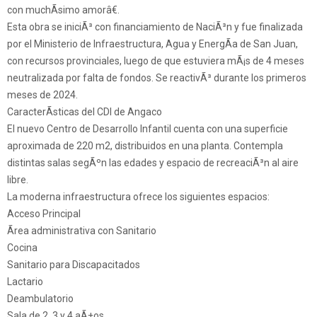
con muchÃ­simo amorâ€.
Esta obra se iniciÃ³ con financiamiento de NaciÃ³n y fue finalizada
por el Ministerio de Infraestructura, Agua y EnergÃ­a de San Juan,
con recursos provinciales, luego de que estuviera mÃ¡s de 4 meses
neutralizada por falta de fondos. Se reactivÃ³ durante los primeros
meses de 2024.
CaracterÃ­sticas del CDI de Angaco
El nuevo Centro de Desarrollo Infantil cuenta con una superficie
aproximada de 220 m2, distribuidos en una planta. Contempla
distintas salas segÃºn las edades y espacio de recreaciÃ³n al aire
libre.
La moderna infraestructura ofrece los siguientes espacios:
Acceso Principal
Ãrea administrativa con Sanitario
Cocina
Sanitario para Discapacitados
Lactario
Deambulatorio
Sala de 2, 3 y 4 aÃ±os