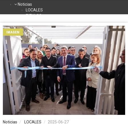
Noticias
LOCALES
TITULOS
DEPORTES
NACIONALES
IMAGEN
INTERNACIONALES
TURISMO
La Radio
Contacto
Programación
Noticias
LOCALES
2025-06-27