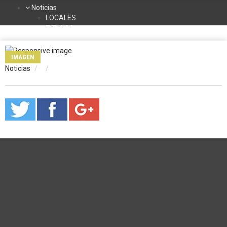
Noticias
LOCALES
TITULOS
DEPORTES
NACIONALES
IMAGEN
INTERNACIONALES
Noticias
TURISMO
La Radio
Contacto
Programación