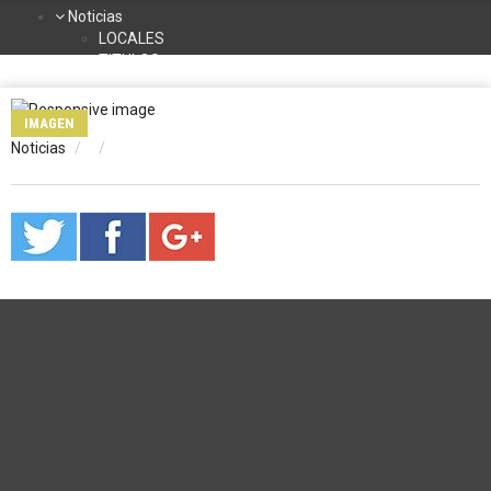
Noticias
LOCALES
TITULOS
DEPORTES
NACIONALES
IMAGEN
INTERNACIONALES
Noticias
TURISMO
La Radio
Contacto
Programación