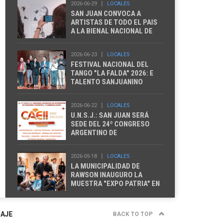
2026-06-29
LOCALES
SAN JUAN CONVOCA A
ARTISTAS DE TODO EL PAIS
A LA BIENAL NACIONAL DE
DIBUJO
2026-06-23
LOCALES
FESTIVAL NACIONAL DEL
TANGO "LA FALDA" 2026: E
TALENTO SANJUANINO
TENDRA NUEVOS
REPRESENTANTES
2026-06-22
LOCALES
U.N.S.J.: SAN JUAN SERÁ
SEDE DEL 24º CONGRESO
ARGENTINO DE
ESTUDIANTES DE INGENIERÍA
INDUSTRIAL
2026-05-18
LOCALES
LA MUNICIPALIDAD DE
RAWSON INAUGURO LA
MUESTRA "EXPO PATRIA" EN
EL COMPLEJO LA
SUPERIORA
SAJE
BACK TO TOP